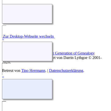
Zur Desktop-Webseite wechseln
Diese Website läuft mit
The Next Generation of Genealogy
Sitebuilding
v. 14.0, programmiert von Darrin Lythgoe © 2001-
2026.
Betreut von
Tino Herrmann
. |
Datenschutzerklärung
.